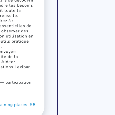
tra de découvrir
ndre les besoins
it toute la
 réussite.
rez à :
essentielles de
; observer des
n utilisation en
outils pratique
.
 envoyée
ite de la
 Aideor,
ations Lexibar.
— participation
ining places: 58