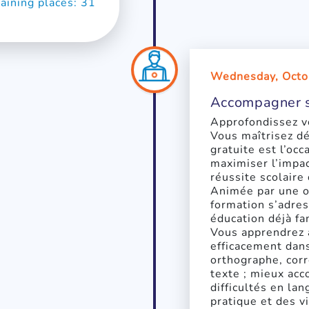
ining places: 31
Wednesday, Octo
Accompagner s
Approfondissez vo
Vous maîtrisez dé
gratuite est l’occ
maximiser l’impact
réussite scolaire
Animée par une o
formation s’adres
éducation déjà fa
Vous apprendrez à
efficacement dans
orthographe, cor
texte ; mieux ac
difficultés en lan
pratique et des v