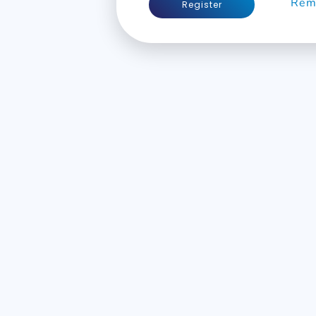
Rema
Register