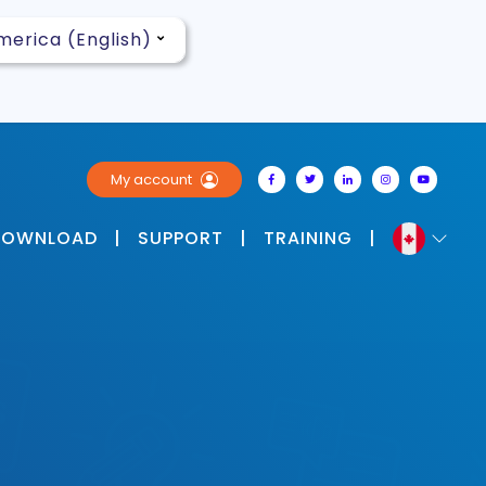
My account
DOWNLOAD
|
SUPPORT
|
TRAINING
|