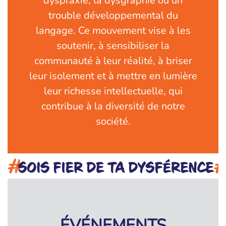
dyspraxie, la dysgraphie ou un
trouble développemental du
langage. Ce mouvement vise à les
soutenir, à sensibiliser la
communauté à leur réalité, à briser
leur isolement et à mettre en lumière
leur richesse intellectuelle, qui
contribue à la diversité de notre
société.
ÉVÉNEMENTS