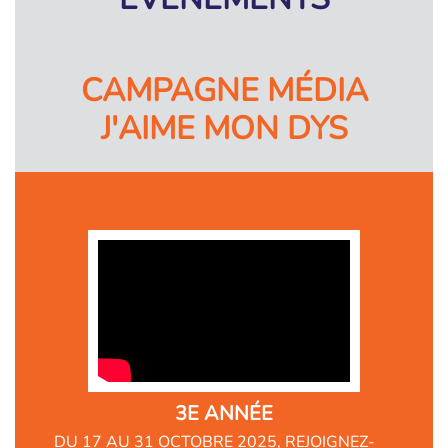
CAMPAGNE MÉDIA
J'AIME MON DYS
3E ANNÉE
DU 17 AU 31 OCTOBRE 2025, REJOIGNEZ-