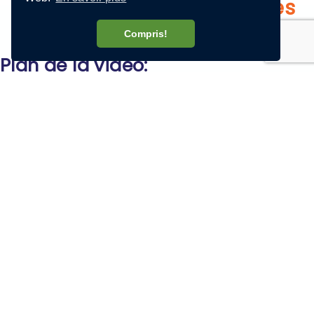
enregistrée de 20 minutes
Compris!
Plan de la vidéo:
Démarrage et fonctionnement de Lexibar
Les 5 fonctions d'aide :
Les prédicteurs de mots - Phonétique et
Orthographique
La synthèse vocale
Les illustrations
Le vérificateur d'orthographe