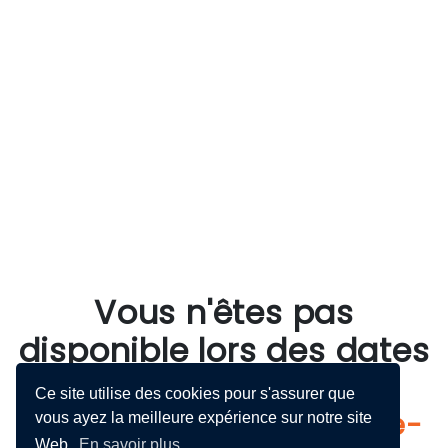
Vous n'êtes pas
disponible lors des dates
proposées?
Ce site utilise des cookies pour s'assurer que
Visionnez notre vidéo pré-
vous ayez la meilleure expérience sur notre site
Web.
En savoir plus