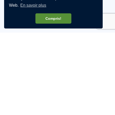
Web.
En savoir plus
Compris!
PARTENAIRES
BLOGUE
À PROPOS
CARRIÈRES
CONTACT
DEVENIR REVENDEUR
DEVENIR AFFILIÉ
OBTENIR UN PRÊT DE LICENCE
PROGRAMME BÊTA LEXIBAR